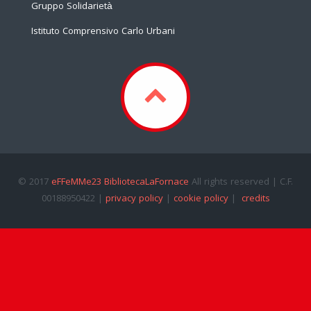
Gruppo Solidarietà
Istituto Comprensivo Carlo Urbani
© 2017
eFFeMMe23 BibliotecaLaFornace
All rights reserved | C.F.
00188950422 |
privacy policy
|
cookie policy
|
credits