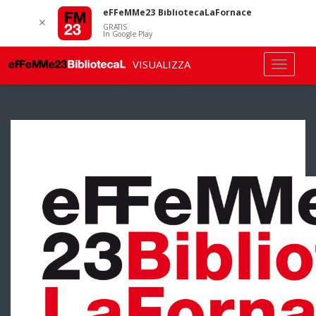
eFFeMMe23 BibliotecaLaFornace
✕
GRATIS
In Google Play
VISUALIZZA