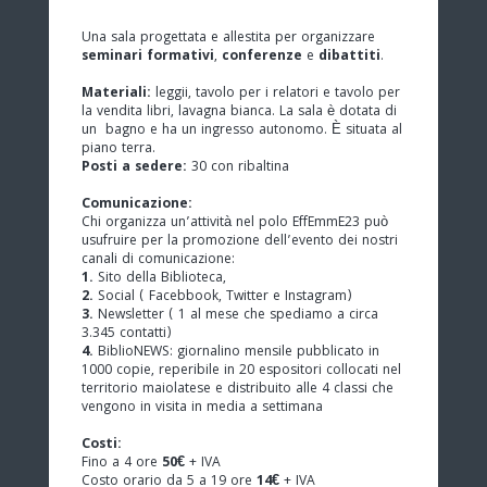
Una sala progettata e allestita per organizzare
seminari
formativi
,
conferenze
e
dibattiti
.
Materiali:
leggii, tavolo per i relatori e tavolo per
la vendita libri, lavagna bianca. La sala è dotata di
un bagno e ha un ingresso autonomo. È situata al
piano terra.
Posti a sedere:
30 con ribaltina
Comunicazione:
Chi organizza un’attività nel polo EffEmmE23 può
usufruire per la promozione dell’evento dei nostri
canali di comunicazione:
1.
Sito della Biblioteca,
2.
Social ( Facebbook, Twitter e Instagram)
3.
Newsletter ( 1 al mese che spediamo a circa
3.345 contatti)
4.
BiblioNEWS: giornalino mensile pubblicato in
1000 copie, reperibile in 20 espositori collocati nel
territorio maiolatese e distribuito alle 4 classi che
vengono in visita in media a settimana
Costi:
Fino a 4 ore
50€
+ IVA
Costo orario da 5 a 19 ore
14€
+ IVA