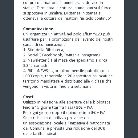
cottura dei mattoni. Il tunnel era suddiviso in
stanze. Terminata la cottura in una stanza il fuoco
si spostava in un'altra. Di stanza in stanza si
otteneva la cottura dei mattoni "in ciclo continuo".
Comunicazione:
Chi organizza un’attività nel polo EffEmmE23 può
usufruire per la promozione dell’evento dei nostri
canali di comunicazione:
1.
Sito della Biblioteca,
2.
Social ( Facebbook, Twitter e Instagram)
3.
Newsletter ( 1 al mese che spediamo a circa
3.345 contatti)
4.
BiblioNEWS : giornalino mensile pubblicato in
1000 copie, reperibile in 20 espositori collocati nel
territorio maiolatese e distribuito alle 4 classi che
vengono in visita in media a settimana
Costi:
Utilizzo in relazione alle aperture della biblioteca
Fino a 15 giorni (tariffa fissa)
50€
+ IVA
Per ogni giorno dopo il quindicesimo
5€
+ IVA
Se la richiesta di utilizzo proviene da
un’associazione locale e l’iniziativa è patrocinata
dal Comune, è prevista una riduzione del 30%
delle tariffe indicate.