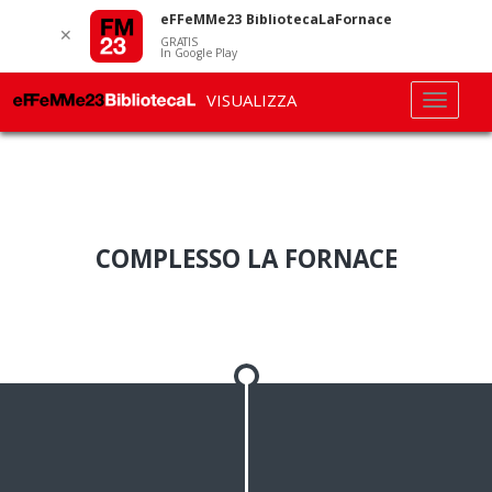
eFFeMMe23 BibliotecaLaFornace
✕
GRATIS
In Google Play
VISUALIZZA
COMPLESSO LA FORNACE