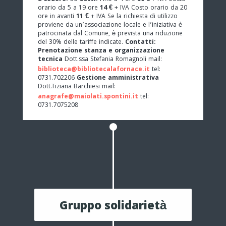
orario da 5 a 19 ore
14 €
+ IVA Costo orario da 20
ore in avanti
11 €
+ IVA Se la richiesta di utilizzo
proviene da un’associazione locale e l’iniziativa è
patrocinata dal Comune, è prevista una riduzione
del 30% delle tariffe indicate.
Contatti:
Prenotazione stanza e organizzazione
tecnica
Dott.ssa Stefania Romagnoli mail:
biblioteca@bibliotecalafornace.it
tel:
0731.702206
Gestione amministrativa
Dott.Tiziana Barchiesi mail:
anagrafe@maiolati.spontini.it
tel:
0731.7075208
Gruppo solidarietà