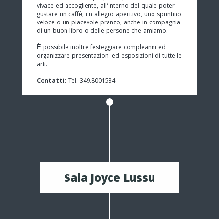
vivace ed accogliente, all’interno del quale poter
gustare un caffè, un allegro aperitivo, uno spuntino
veloce o un piacevole pranzo, anche in compagnia
di un buon libro o delle persone che amiamo.
È possibile inoltre festeggiare compleanni ed
organizzare presentazioni ed esposizioni di tutte le
arti.
Contatti:
Tel. 349.8001534
Sala Joyce Lussu