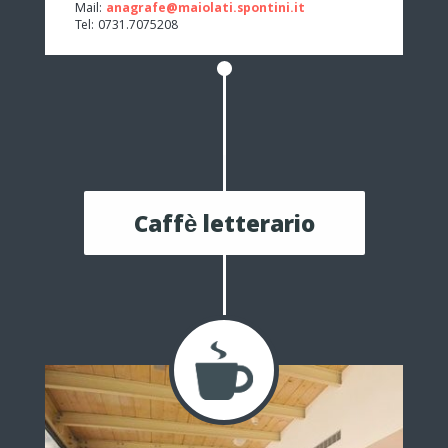
Mail:
anagrafe@maiolati.spontini.it
Tel: 0731.7075208
Caffè letterario