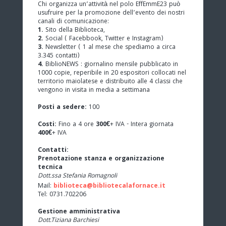
Chi organizza un’attività nel polo EffEmmE23 può
usufruire per la promozione dell’evento dei nostri
canali di comunicazione:
1.
Sito della Biblioteca,
2.
Social ( Facebbook, Twitter e Instagram)
3.
Newsletter ( 1 al mese che spediamo a circa
3.345 contatti)
4.
BiblioNEWS : giornalino mensile pubblicato in
1000 copie, reperibile in 20 espositori collocati nel
territorio maiolatese e distribuito alle 4 classi che
vengono in visita in media a settimana
Posti a sedere:
100
Costi:
Fino a 4 ore
300€
+ IVA - Intera giornata
400€
+ IVA
Contatti:
Prenotazione stanza e organizzazione
tecnica
Dott.ssa Stefania Romagnoli
Mail:
biblioteca@bibliotecalafornace.it
Tel: 0731.702206
Gestione amministrativa
Dott.Tiziana Barchiesi