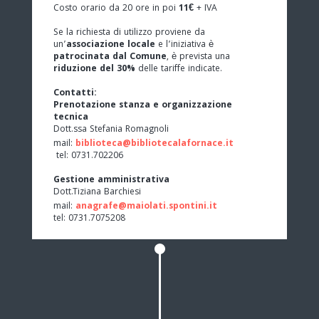
Costo orario da 20 ore in poi
11€
+ IVA
Se la richiesta di utilizzo proviene da
un’
associazione locale
e l’iniziativa è
patrocinata dal Comune
, è prevista una
riduzione del 30%
delle tariffe indicate.
Contatti:
Prenotazione stanza e organizzazione
tecnica
Dott.ssa Stefania Romagnoli
mail:
biblioteca@bibliotecalafornace.it
tel: 0731.702206
Gestione amministrativa
Dott.Tiziana Barchiesi
mail:
anagrafe@maiolati.spontini.it
tel: 0731.7075208