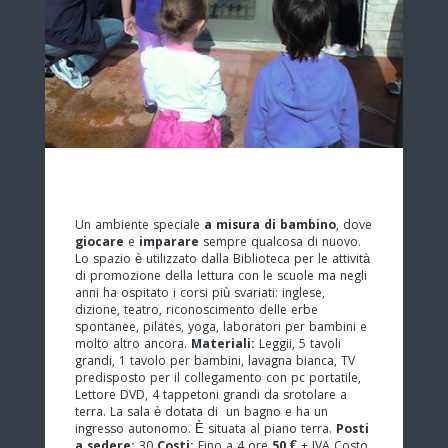
Un ambiente speciale
a misura di bambino
, dove
giocare
e
imparare
sempre qualcosa di nuovo.
Lo spazio è utilizzato dalla Biblioteca per le attività
di promozione della lettura con le scuole ma negli
anni ha ospitato i corsi più svariati: inglese,
dizione, teatro, riconoscimento delle erbe
spontanee, pilates, yoga, laboratori per bambini e
molto altro ancora.
Materiali:
Leggii, 5 tavoli
grandi, 1 tavolo per bambini, lavagna bianca, TV
predisposto per il collegamento con pc portatile,
Lettore DVD, 4 tappetoni grandi da srotolare a
terra. La sala è dotata di un bagno e ha un
ingresso autonomo. È situata al piano terra.
Posti
a sedere:
30
Costi:
Fino a 4 ore
50 €
+ IVA Costo