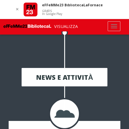
eFFeMMe23 BibliotecaLaFornace
✕
GRATIS
In Google Play
VISUALIZZA
NEWS E ATTIVITÀ