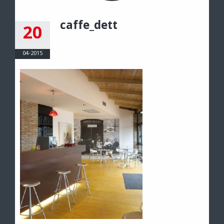
caffe_dett
20
04-2015