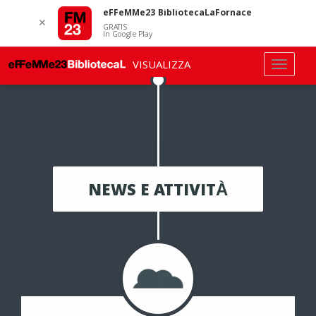
eFFeMMe23 BibliotecaLaFornace
✕
GRATIS
In Google Play
VISUALIZZA
NEWS E ATTIVITÀ