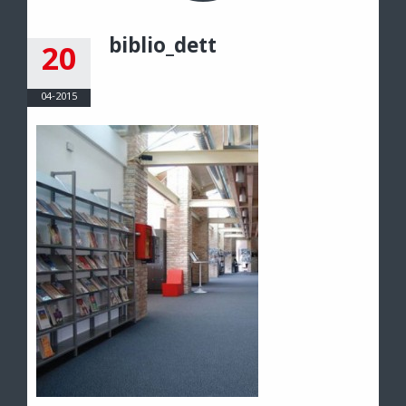
biblio_dett
20
04-2015