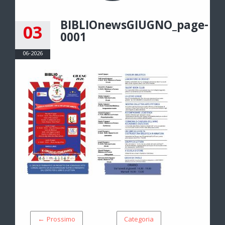
BIBLIOnewsGIUGNO_page-
03
0001
06-2026
← Prossimo
Categoria