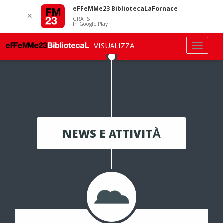
eFFeMMe23 BibliotecaLaFornace
✕
GRATIS
In Google Play
VISUALIZZA
NEWS E ATTIVITÀ