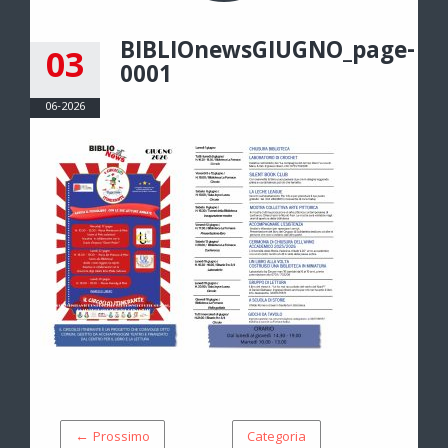
BIBLIOnewsGIUGNO_page-
03
0001
06-2026
← Prossimo
Categoria