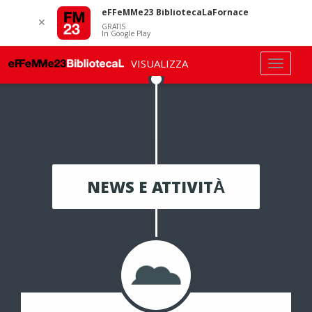
eFFeMMe23 BibliotecaLaFornace
✕
GRATIS
In Google Play
VISUALIZZA
NEWS E ATTIVITÀ