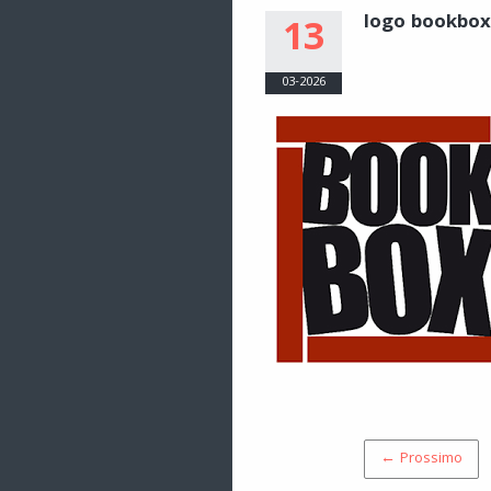
logo bookbox
13
03-2026
← Prossimo