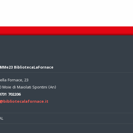
MMe23 BibliotecaLaFornace
ella Fornace, 23
 Moie di Maiolati Spontini (An)
0731 702206
@bibliotecalafornace.it
AL