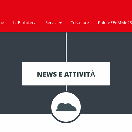
me
LaBiblioteca
Servizi
Cosa fare
Polo eFFeMMe23
NEWS E ATTIVITÀ