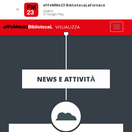
eFFeMMe23 BibliotecaLaFornace
✕
GRATIS
In Google Play
VISUALIZZA
NEWS E ATTIVITÀ