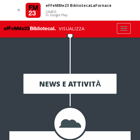
eFFeMMe23 BibliotecaLaFornace
✕
GRATIS
In Google Play
VISUALIZZA
NEWS E ATTIVITÀ