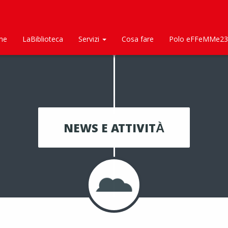
me
LaBiblioteca
Servizi
Cosa fare
Polo eFFeMMe23
NEWS E ATTIVITÀ