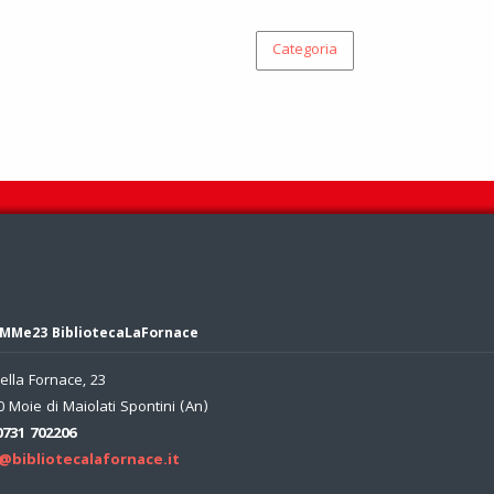
Categoria
MMe23 BibliotecaLaFornace
ella Fornace, 23
 Moie di Maiolati Spontini (An)
0731 702206
@bibliotecalafornace.it