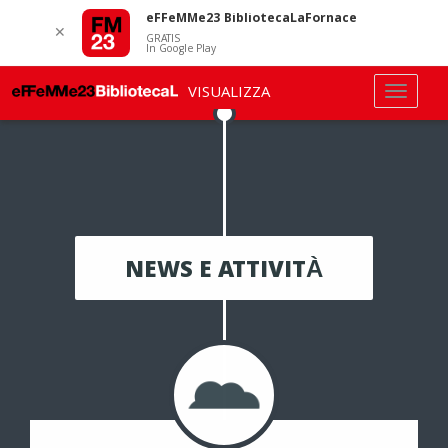
eFFeMMe23 BibliotecaLaFornace
✕
GRATIS
In Google Play
VISUALIZZA
NEWS E ATTIVITÀ