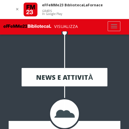
eFFeMMe23 BibliotecaLaFornace
✕
GRATIS
In Google Play
VISUALIZZA
NEWS E ATTIVITÀ