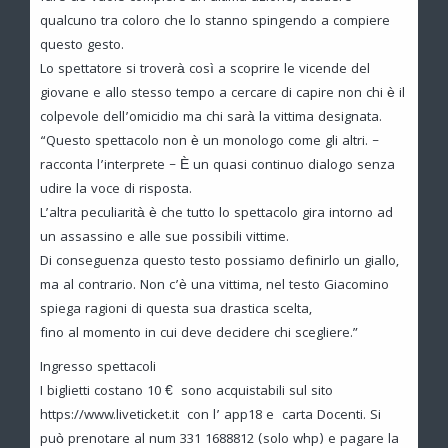
qualcuno tra coloro che lo stanno spingendo a compiere
questo gesto.
Lo spettatore si troverà così a scoprire le vicende del
giovane e allo stesso tempo a cercare di capire non chi è il
colpevole dell’omicidio ma chi sarà la vittima designata.
“Questo spettacolo non è un monologo come gli altri. –
racconta l’interprete – È un quasi continuo dialogo senza
udire la voce di risposta.
L’altra peculiarità è che tutto lo spettacolo gira intorno ad
un assassino e alle sue possibili vittime.
Di conseguenza questo testo possiamo definirlo un giallo,
ma al contrario. Non c’è una vittima, nel testo Giacomino
spiega ragioni di questa sua drastica scelta,
fino al momento in cui deve decidere chi scegliere.”
Ingresso spettacoli
I biglietti costano 10 € sono acquistabili sul sito
https://www.liveticket.it con l’ app18 e carta Docenti. Si
può prenotare al num 331 1688812 (solo whp) e pagare la