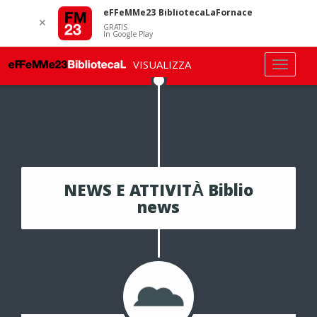
eFFeMMe23 BibliotecaLaFornace
✕
GRATIS
In Google Play
VISUALIZZA
NEWS E ATTIVITÀ Biblio
news