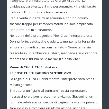
Il Sognatore è interpretato da Giorgio Filippetti. “La
timidezza, caratterizza il mio personaggio. – ha dichiarato
l’attore – E tutto ruota intorno ad essa.
Per la verità in parte mi assomiglia e non ho dovuto
faticare troppo per immedesimarmi, ho solo amplificato
una parte del mio carattere.”
Nei panni della protagonista Ybel Cruz: “Interpreto una
Donna forte, astuta, che crede totalmente nella forza del
amore e romantica . ha commentato – Nonostante sia
cresciuta in un ambiente austero, mantiene il suo candore,
tenerezza e fiducia nelle meraviglie della vita.”
Venerdì 29 / H. 21/ Biblioteca
LE COSE CHE TI FABNNO SENTIRE VIVO
La regia è di Luca Guerini mentre l’interprete sarà Amos
Mastrogiacomo.
Si tratta di un “giallo al contrario” ossia conosciamo
l’assassino e bisogna scoprire la vittima: Giacomino, un
normale adolescente, decide di togliersi la vita ma prima di
fare ciò vuole compiere un ultima azione, uccidere