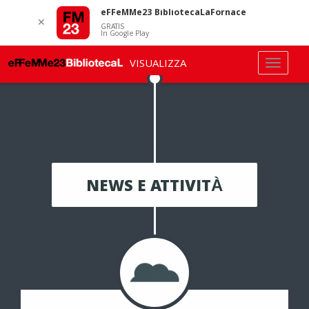
eFFeMMe23 BibliotecaLaFornace
✕
GRATIS
In Google Play
VISUALIZZA
NEWS E ATTIVITÀ