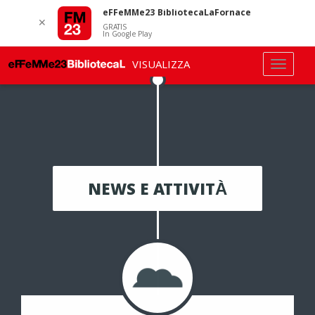
eFFeMMe23 BibliotecaLaFornace
✕
GRATIS
In Google Play
VISUALIZZA
NEWS E ATTIVITÀ