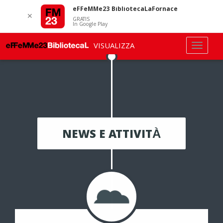
eFFeMMe23 BibliotecaLaFornace
✕
GRATIS
In Google Play
VISUALIZZA
NEWS E ATTIVITÀ