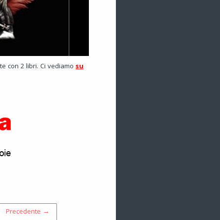
e con 2 libri. Ci vediamo
su
Precedente →