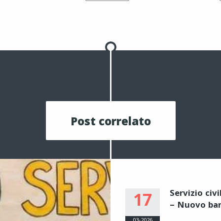
Post correlato
Servizio civ
17
– Nuovo ba
03-2026