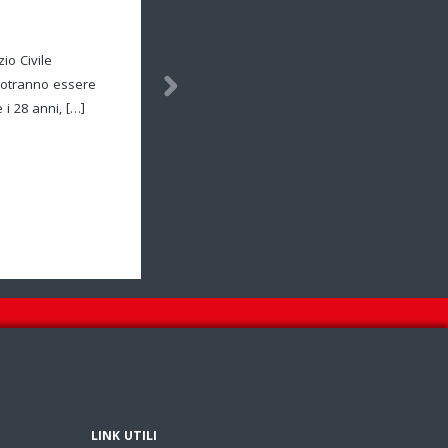
zio Civile
potranno essere
 i 28 anni, […]
LINK UTILI