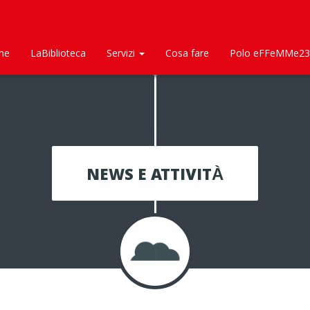
me
LaBiblioteca
Servizi
Cosa fare
Polo eFFeMMe23
NEWS E ATTIVITÀ