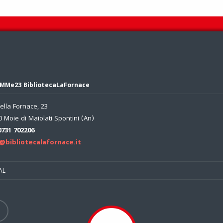
MMe23 BibliotecaLaFornace
ella Fornace, 23
 Moie di Maiolati Spontini (An)
0731 702206
@bibliotecalafornace.it
AL