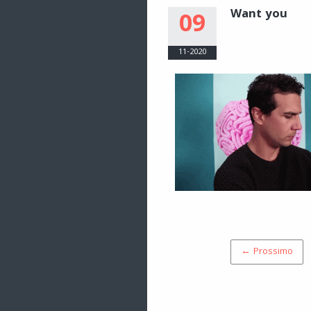
Want you
09
11-2020
← Prossimo