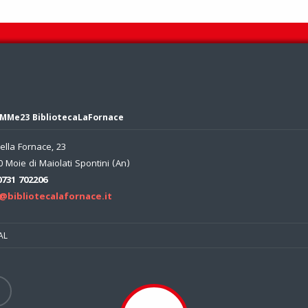
MMe23 BibliotecaLaFornace
ella Fornace, 23
 Moie di Maiolati Spontini (An)
0731 702206
@bibliotecalafornace.it
AL