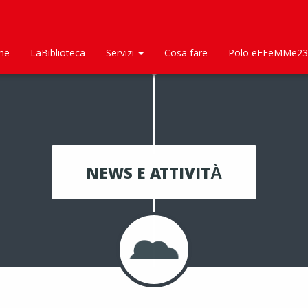
me
LaBiblioteca
Servizi
Cosa fare
Polo eFFeMMe23
NEWS E ATTIVITÀ