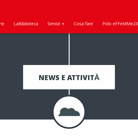
me
LaBiblioteca
Servizi
Cosa fare
Polo eFFeMMe23
NEWS E ATTIVITÀ