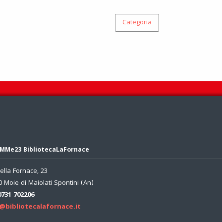
Categoria
MMe23 BibliotecaLaFornace
ella Fornace, 23
 Moie di Maiolati Spontini (An)
0731 702206
@bibliotecalafornace.it