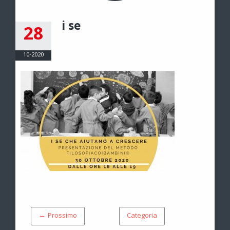
i se
28
10-2020
← Prossimo
Categoria