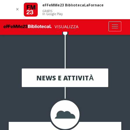
eFFeMMe23 BibliotecaLaFornace
✕
GRATIS
In Google Play
VISUALIZZA
NEWS E ATTIVITÀ