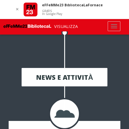
eFFeMMe23 BibliotecaLaFornace
✕
GRATIS
In Google Play
VISUALIZZA
NEWS E ATTIVITÀ