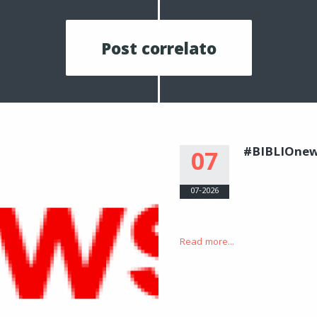
Post correlato
#BIBLIOne
07
07-2026
Read more...