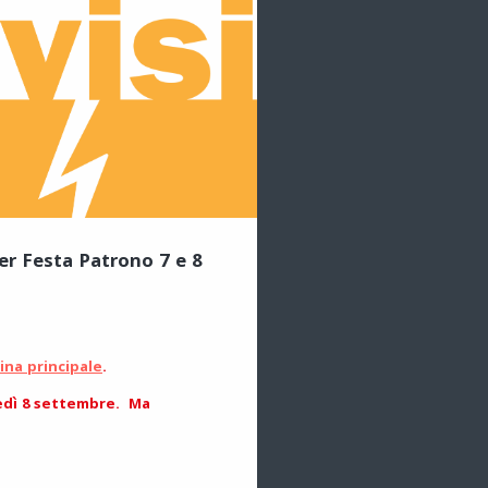
per Festa Patrono 7 e 8
ina principale
.
tedì 8 settembre. Ma