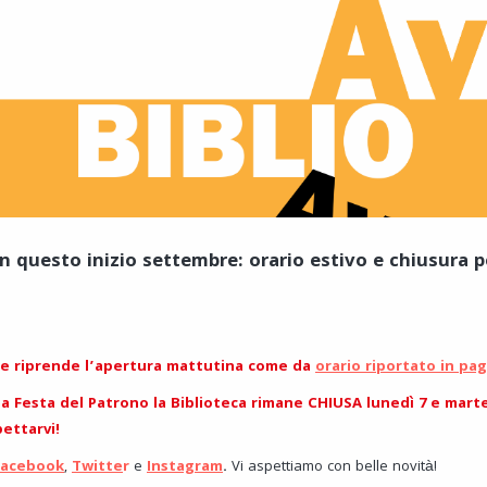
in questo inizio settembre: orario estivo e chiusura 
re riprende l’apertura mattutina come da
orario riportato in pag
la Festa del Patrono la Biblioteca rimane CHIUSA lunedì 7 e mar
ettarvi!
Facebook
,
Twitte
r
e
Instagram
.
Vi aspettiamo con belle novità!