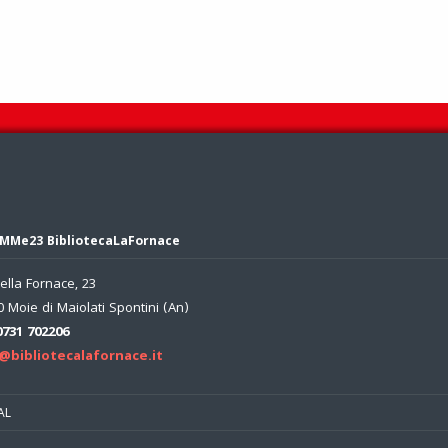
MMe23 BibliotecaLaFornace
ella Fornace, 23
 Moie di Maiolati Spontini (An)
0731 702206
@bibliotecalafornace.it
AL