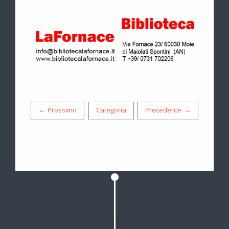
← Prossimo
Categoria
Precedente →