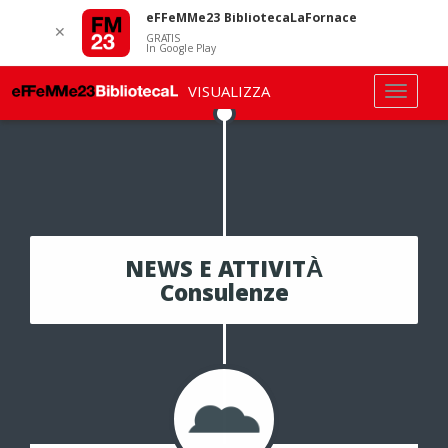
eFFeMMe23 BibliotecaLaFornace
✕
GRATIS
In Google Play
VISUALIZZA
NEWS E ATTIVITÀ
Consulenze