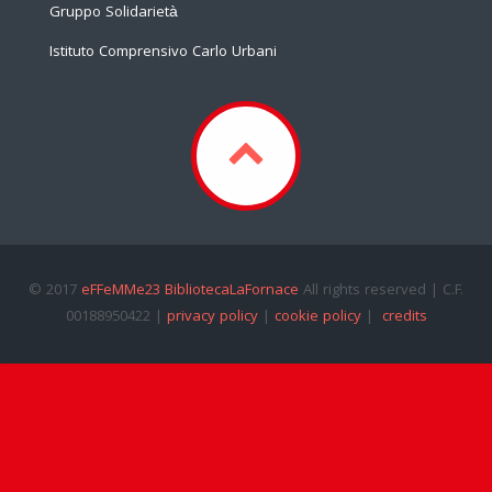
Gruppo Solidarietà
Istituto Comprensivo Carlo Urbani
© 2017
eFFeMMe23 BibliotecaLaFornace
All rights reserved | C.F.
00188950422 |
privacy policy
|
cookie policy
|
credits