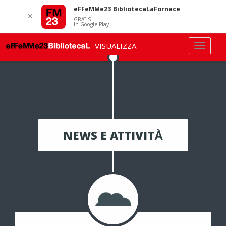
eFFeMMe23 BibliotecaLaFornace
✕
GRATIS
In Google Play
VISUALIZZA
NEWS E ATTIVITÀ