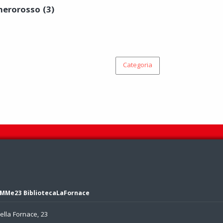
nerorosso (3)
Categoria
MMe23 BibliotecaLaFornace
ella Fornace, 23