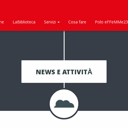
me
LaBiblioteca
Servizi
Cosa fare
Polo eFFeMMe23
NEWS E ATTIVITÀ