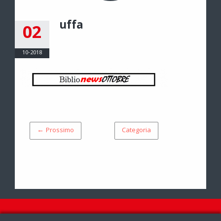
uffa
02
10-2018
← Prossimo
Categoria