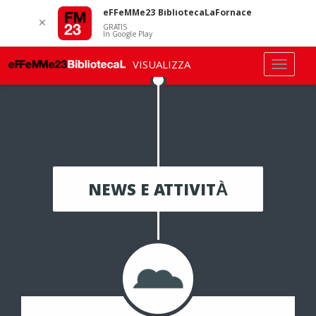
eFFeMMe23 BibliotecaLaFornace
✕
GRATIS
In Google Play
VISUALIZZA
NEWS E ATTIVITÀ