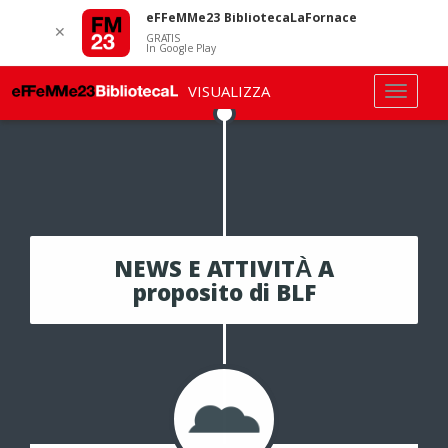
eFFeMMe23 BibliotecaLaFornace
✕
GRATIS
In Google Play
VISUALIZZA
NEWS E ATTIVITÀ A
proposito di BLF