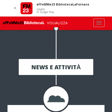
eFFeMMe23 BibliotecaLaFornace
✕
GRATIS
In Google Play
VISUALIZZA
NEWS E ATTIVITÀ