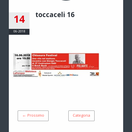
toccaceli 16
14
06-2018
← Prossimo
Categoria