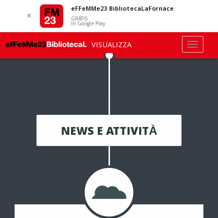
eFFeMMe23 BibliotecaLaFornace
✕
GRATIS
In Google Play
VISUALIZZA
NEWS E ATTIVITÀ