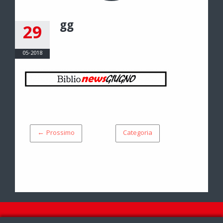
gg
29
05-2018
← Prossimo
Categoria