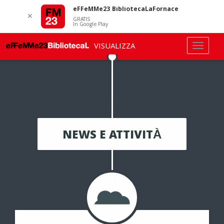
eFFeMMe23 BibliotecaLaFornace
✕
GRATIS
In Google Play
VISUALIZZA
NEWS E ATTIVITÀ