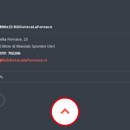
MMe23 BibliotecaLaFornace
ella Fornace, 23
 Moie di Maiolati Spontini (An)
0731 702206
@bibliotecalafornace.it
AL