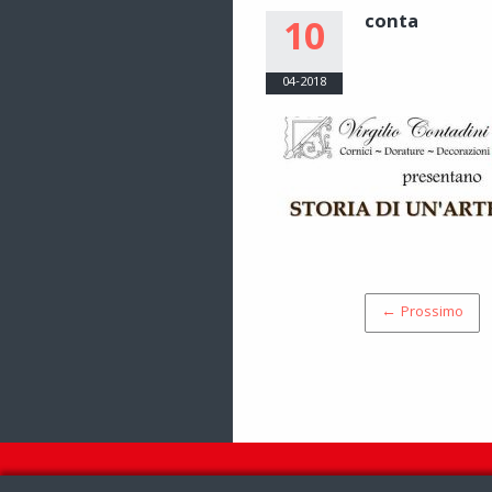
conta
10
04-2018
← Prossimo