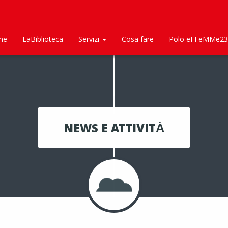
me
LaBiblioteca
Servizi
Cosa fare
Polo eFFeMMe23
NEWS E ATTIVITÀ