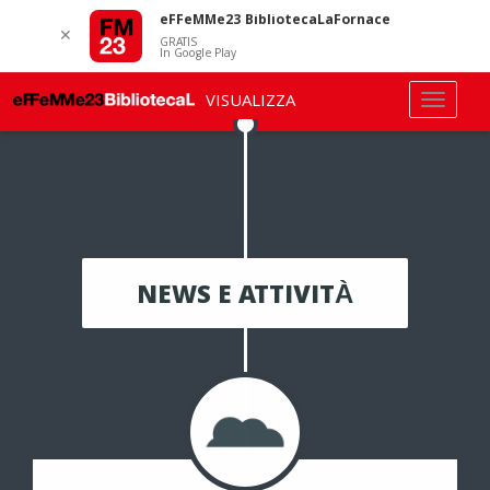
eFFeMMe23 BibliotecaLaFornace
✕
GRATIS
In Google Play
VISUALIZZA
NEWS E ATTIVITÀ