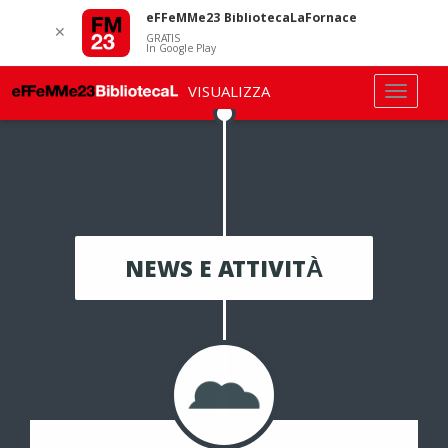
eFFeMMe23 BibliotecaLaFornace
✕
GRATIS
In Google Play
VISUALIZZA
NEWS E ATTIVITÀ