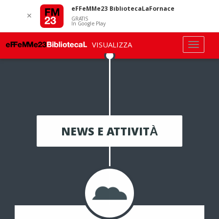
eFFeMMe23 BibliotecaLaFornace
✕
GRATIS
In Google Play
VISUALIZZA
NEWS E ATTIVITÀ