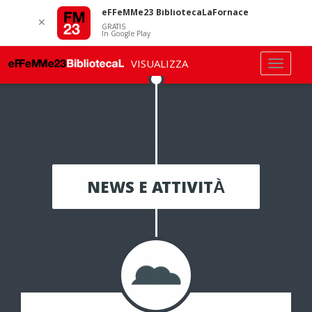
eFFeMMe23 BibliotecaLaFornace
✕
GRATIS
In Google Play
VISUALIZZA
NEWS E ATTIVITÀ