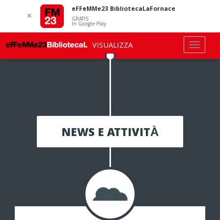
eFFeMMe23 BibliotecaLaFornace
✕
GRATIS
In Google Play
VISUALIZZA
NEWS E ATTIVITÀ