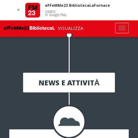
eFFeMMe23 BibliotecaLaFornace
✕
GRATIS
In Google Play
VISUALIZZA
NEWS E ATTIVITÀ